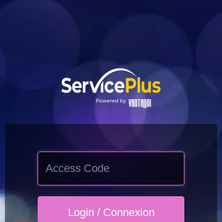
Skip to
content
Enter
store
using
password: